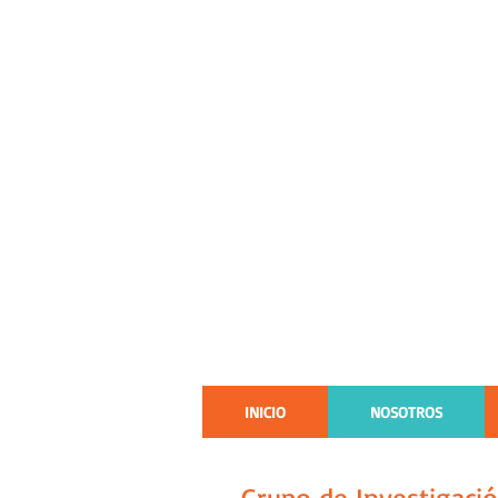
Programa de inter
basado en web para
autocuidado y la ad
paciente con VIH
INICIO
NOSOTROS
Grupo de Investigació