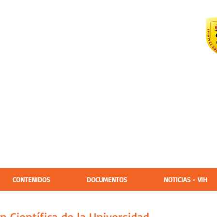
vención CuidART-e
 mejorar el
herencia al TARV del
CONTENIDOS
DOCUMENTOS
NOTICIAS - VIH
n Científica de la Universidad
Si tienes p