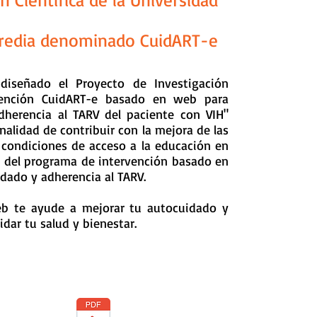
del est
injustamen
Inti
redia denominado CuidART-e
L
0
iseñado el Proyecto de Investigación
vención CuidART-e basado en web para
dherencia al TARV del paciente con VIH"
nalidad de contribuir con la mejora de las
 condiciones de acceso a la educación en
ad del programa de intervención basado en
Equipo:
dado y adherencia al TARV.
Yesenia Mus
b te ayude a mejorar tu autocuidado y
D
aniel Con
dar tu salud y bienestar.
Ana Graña 
Raquel Mele
Carol Zaval
o por el Comité Institucional de Ética
Nelida Hila
dad Peruana Cayetano Heredia y del
 Cayetano Heredia
Jocelyn Rod