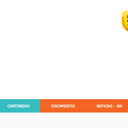
vención CuidART-e
 mejorar el
herencia al TARV del
CONTENIDOS
DOCUMENTOS
NOTICIAS - VIH