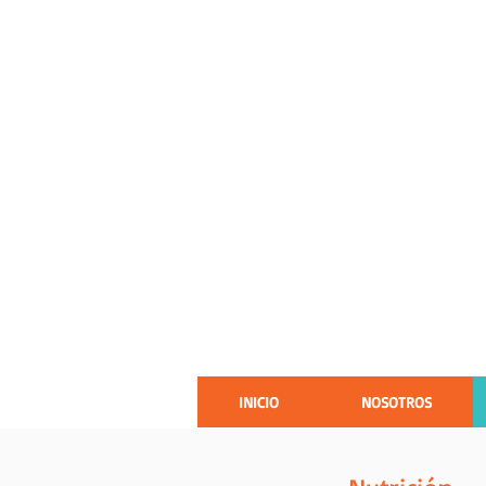
Programa de inter
basado en web para
autocuidado y la ad
paciente con VIH
INICIO
NOSOTROS